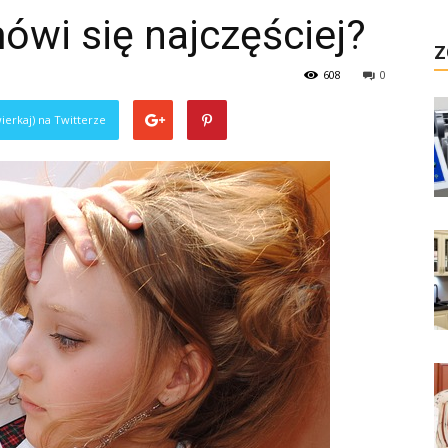
ówi się najczęściej?
Z
608
0
ierkaj) na Twitterze