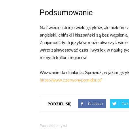
Podsumowanie
Na świecie istnieje wiele języków, ale niektóre 
angielski, chiński i hiszpański są bez wątpien
Znajomość tych języków może otworzyć wiele d
warto zainwestować czas i wysiłek w naukę ty
różnych kultur i regionów.
Wezwanie do działania: Sprawdź, w jakim języku 
https://www.czerwonypomidor.pl/
PODZIEL SIĘ
Facebook
Twit
Poprzedni artykuł