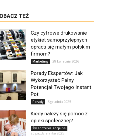
OBACZ TEŻ
Czy cyfrowe drukowanie
etykiet samoprzylepnych
opłaca się małym polskim
firmom?
28 kwietnia 2026
Marketing
Porady Ekspertów: Jak
Wykorzystać Pełny
Potencjał Twojego Instant
Pot
5 grudnia 2025
Porady
Kiedy należy się pomoc z
opieki społecznej?
Świadczenia socjalne
25 października 2025