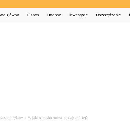
iszopa.pl
ona główna
Biznes
Finanse
Inwestycje
Oszczędzanie
ia się języków
W jakim języku mówi się najczęściej?