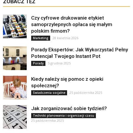
ZOBACZ TEŻ
Czy cyfrowe drukowanie etykiet
samoprzylepnych opłaca się małym
polskim firmom?
28 kwietnia 2026
Marketing
Porady Ekspertów: Jak Wykorzystać Pełny
Potencjał Twojego Instant Pot
5 grudnia 2025
Porady
Kiedy należy się pomoc z opieki
społecznej?
25 października 2025
Świadczenia socjalne
Jak zorganizować sobie tydzień?
Techniki planowania i organizacji czasu
25 października 2025