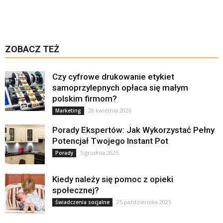
ZOBACZ TEŻ
Czy cyfrowe drukowanie etykiet
samoprzylepnych opłaca się małym
polskim firmom?
28 kwietnia 2026
Marketing
Porady Ekspertów: Jak Wykorzystać Pełny
Potencjał Twojego Instant Pot
5 grudnia 2025
Porady
Kiedy należy się pomoc z opieki
społecznej?
25 października 2025
Świadczenia socjalne