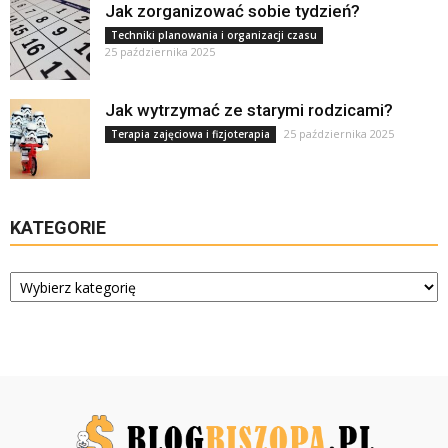
Jak zorganizować sobie tydzień?
Techniki planowania i organizacji czasu
25 października 2025
Jak wytrzymać ze starymi rodzicami?
25 października 2025
Terapia zajęciowa i fizjoterapia
KATEGORIE
Kategorie