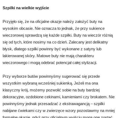
Szpilki na wielkie wyjście
Przyjęło się, że na oficjalne okazje należy założyć buty na
wysokim obcasie. Nie oznacza to jednak, że przy sukience
wieczorowej sprawdzą się każde szpilki. Buty na wieczór różnią
się od tych, które nosimy na co dzień. Zalecany jest delikatny
błysk, dlatego szpilki powinny być wykonane z satyny lub
lakierowanej skóry. Matowe buty nie mają charakteru
wieczorowego i mogą odebrać potencjał całej stylizacji.
Przy wyborze butów powinnyśmy sugerować się przede
wszystkim wybraną wcześniej sukienką. Jeżeli ma ona
klasyczny krój, możemy pozwolić sobie na buty bardziej
dekoracyjne, ozdobione cekinami, kamieniami czy brokatem. Nie
powinnyśmy jednak przesadzać z ekstrawagancją – szpilki
nabijane ćwiekami czy w zwierzęce wzory pozostawmy na mniej
formalne okazje, gdyż przy oficjalnym wyjściu mogą one zostać