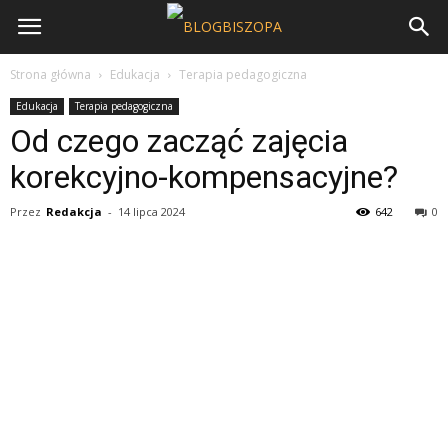
Strona główna
Edukacja
Terapia pedagogiczna
Edukacja
Terapia pedagogiczna
Od czego zacząć zajęcia
korekcyjno-kompensacyjne?
Przez
Redakcja
-
14 lipca 2024
642
0