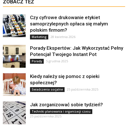
ZOBACZ TEŻ
Czy cyfrowe drukowanie etykiet
samoprzylepnych opłaca się małym
polskim firmom?
28 kwietnia 2026
Marketing
Porady Ekspertów: Jak Wykorzystać Pełny
Potencjał Twojego Instant Pot
5 grudnia 2025
Porady
Kiedy należy się pomoc z opieki
społecznej?
25 października 2025
Świadczenia socjalne
Jak zorganizować sobie tydzień?
Techniki planowania i organizacji czasu
25 października 2025