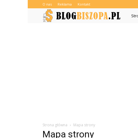
O nas
Reklama
Kontakt
Blogb
Str
Strona główna
Mapa strony
Mapa strony