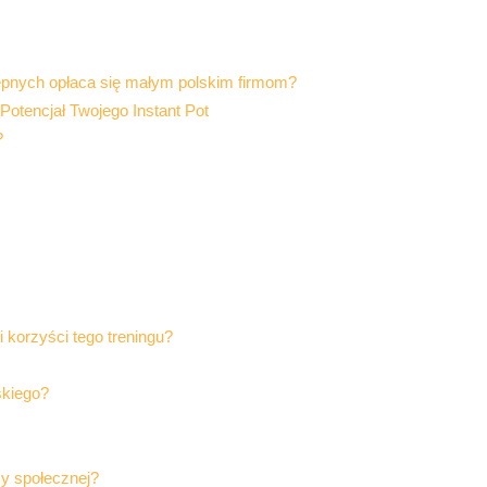
epnych opłaca się małym polskim firmom?
otencjał Twojego Instant Pot
?
i korzyści tego treningu?
skiego?
y społecznej?