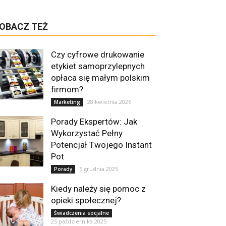
OBACZ TEŻ
Czy cyfrowe drukowanie
etykiet samoprzylepnych
opłaca się małym polskim
firmom?
28 kwietnia 2026
Marketing
Porady Ekspertów: Jak
Wykorzystać Pełny
Potencjał Twojego Instant
Pot
5 grudnia 2025
Porady
Kiedy należy się pomoc z
opieki społecznej?
Świadczenia socjalne
25 października 2025