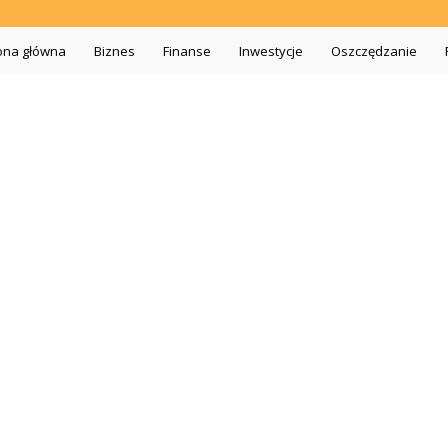
iszopa.pl
ona główna
Biznes
Finanse
Inwestycje
Oszczędzanie