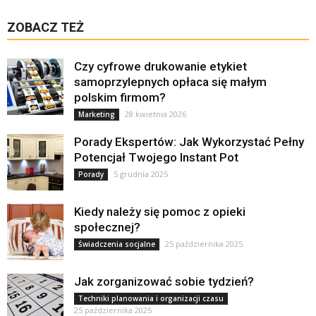
ZOBACZ TEŻ
Czy cyfrowe drukowanie etykiet
samoprzylepnych opłaca się małym
polskim firmom?
28 kwietnia 2026
Marketing
Porady Ekspertów: Jak Wykorzystać Pełny
Potencjał Twojego Instant Pot
5 grudnia 2025
Porady
Kiedy należy się pomoc z opieki
społecznej?
25 października 2025
Świadczenia socjalne
Jak zorganizować sobie tydzień?
Techniki planowania i organizacji czasu
25 października 2025