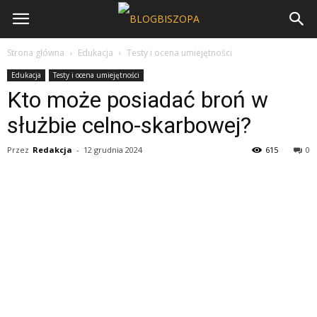
Strona główna
Edukacja
Testy i ocena umiejętności
Edukacja
Testy i ocena umiejętności
Kto może posiadać broń w
służbie celno-skarbowej?
Przez
Redakcja
-
12 grudnia 2024
615
0