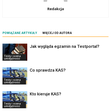
Redakcja
POWIĄZANE ARTYKUŁY
WIĘCEJ OD AUTORA
Jak wygląda egzamin na Testportal?
Testy i ocena
umiejętności
Co sprawdza KAS?
Testy i ocena
umiejętności
Kto kieruje KAS?
Testy i ocena
umiejętności