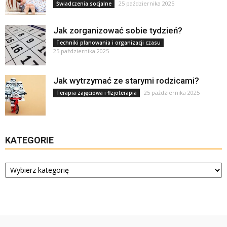
25 października 2025
Świadczenia socjalne
Jak zorganizować sobie tydzień?
Techniki planowania i organizacji czasu
25 października 2025
Jak wytrzymać ze starymi rodzicami?
25 października 2025
Terapia zajęciowa i fizjoterapia
KATEGORIE
Kategorie