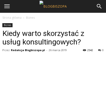
Strona główna
Biznes
Biznes
Kiedy warto skorzystać z
usług konsultingowych?
Przez
Redakcja Blogbiszopa.pl
-
26 marca 2019
2542
0