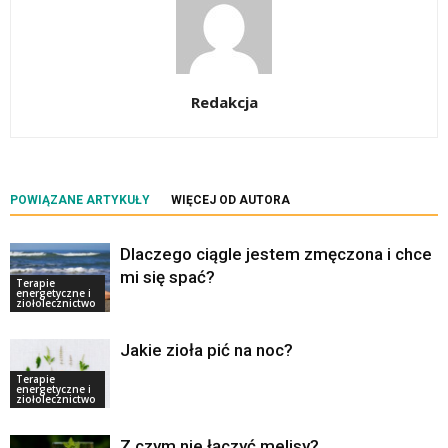
Redakcja
POWIĄZANE ARTYKUŁY
WIĘCEJ OD AUTORA
Dlaczego ciągle jestem zmęczona i chce
mi się spać?
Terapie
energetyczne i
ziołolecznictwo
Jakie zioła pić na noc?
Terapie
energetyczne i
ziołolecznictwo
Z czym nie łączyć melisy?