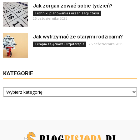
Jak zorganizować sobie tydzień?
Techniki planowania i organizacji czasu
25 października 2025
Jak wytrzymać ze starymi rodzicami?
25 października 2025
Terapia zajęciowa i fizjoterapia
KATEGORIE
Kategorie