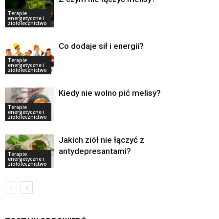
Terapie
energetyczne i
ziołolecznictwo
Co dodaje sił i energii?
Terapie
energetyczne i
ziołolecznictwo
Kiedy nie wolno pić melisy?
Terapie
energetyczne i
ziołolecznictwo
Jakich ziół nie łączyć z
antydepresantami?
Terapie
energetyczne i
ziołolecznictwo