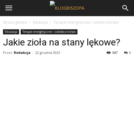
Strona główna
Edukacja
Terapie energetyczne i ziołolecznictwo
Edukacja
Terapie energetyczne i ziołolecznictwo
Jakie zioła na stany lękowe?
Przez
Redakcja
-
22 grudnia 2023
547
0