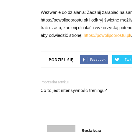
Wezwanie do działania: Zacznij zarabiać na s
https://powolipoprostu.pl/ i odkryj świetne m
trać czasu, zacznij działać i wykorzystaj potencj
aby odwiedzić stronę:
https://powolipoprostu.pl/
PODZIEL SIĘ
Facebook
Twit
Poprzedni artykuł
Co to jest intensywność treningu?
Redakcja