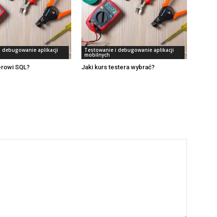
i debugowanie aplikacji
Testowanie i debugowanie aplikacji
mobilnych
erowi SQL?
Jaki kurs testera wybrać?