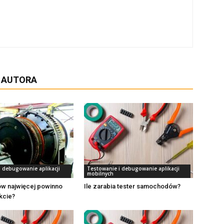
D AUTORA
i debugowanie aplikacji
Testowanie i debugowanie aplikacji
mobilnych
ów najwięcej powinno
Ile zarabia tester samochodów?
kcie?