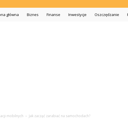
iszopa.pl
ona główna
Biznes
Finanse
Inwestycje
Oszczędzanie
acji mobilnych
Jak zacząć zarabiać na samochodach?