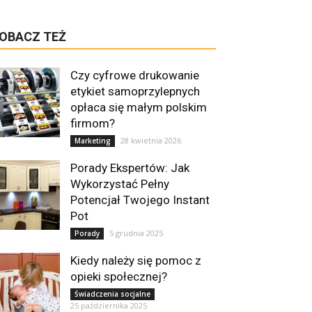
OBACZ TEŻ
Czy cyfrowe drukowanie
etykiet samoprzylepnych
opłaca się małym polskim
firmom?
28 kwietnia 2026
Marketing
Porady Ekspertów: Jak
Wykorzystać Pełny
Potencjał Twojego Instant
Pot
5 grudnia 2025
Porady
Kiedy należy się pomoc z
opieki społecznej?
Świadczenia socjalne
25 października 2025