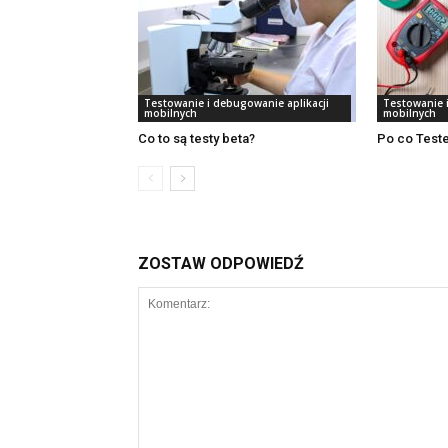
Testowanie i debugowanie aplikacji
Testowanie 
mobilnych
mobilnych
Co to są testy beta?
Po co Test
ZOSTAW ODPOWIEDŹ