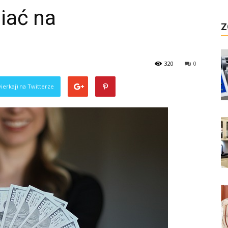
iać na
Z
320
0
ierkaj) na Twitterze