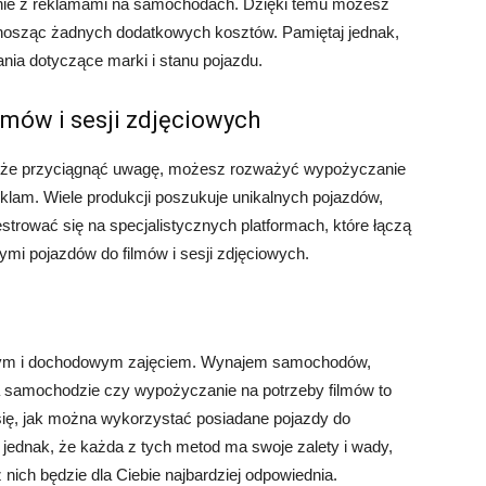
dżenie z reklamami na samochodach. Dzięki temu możesz
onosząc żadnych dodatkowych kosztów. Pamiętaj jednak,
nia dotyczące marki i stanu pojazdu.
lmów i sesji zdjęciowych
może przyciągnąć uwagę, możesz rozważyć wypożyczanie
eklam. Wiele produkcji poszukuje unikalnych pojazdów,
strować się na specjalistycznych platformach, które łączą
mi pojazdów do filmów i sesji zdjęciowych.
wym i dochodowym zajęciem. Wynajem samochodów,
a samochodzie czy wypożyczanie na potrzeby filmów to
 się, jak można wykorzystać posiadane pojazdy do
ednak, że każda z tych metod ma swoje zalety i wady,
 nich będzie dla Ciebie najbardziej odpowiednia.