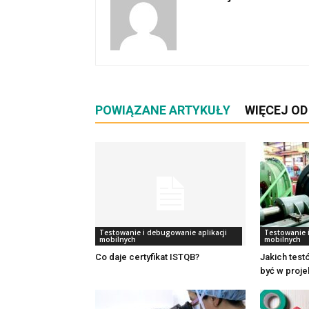
POWIĄZANE ARTYKUŁY
WIĘCEJ O
Testowanie i debugowanie aplikacji
Testowanie 
mobilnych
mobilnych
Co daje certyfikat ISTQB?
Jakich test
być w proje