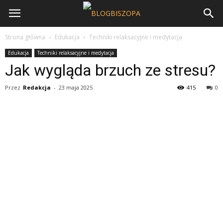
Strona główna
Edukacja
Techniki relaksacyjne i medytacja
Edukacja
Techniki relaksacyjne i medytacja
Jak wygląda brzuch ze stresu?
Przez
Redakcja
-
23 maja 2025
415
0