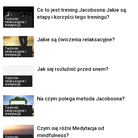
Co to jest trening Jacobsona Jakie są
etapy i korzyści tego treningu?
Techniki
relaksacyjne i
medytacja
Jakie są ćwiczenia relaksacyjne?
Techniki
relaksacyjne i
medytacja
Jak się rozluźnić przed snem?
Techniki
relaksacyjne i
medytacja
Na czym polega metoda Jacobsona?
Techniki
relaksacyjne i
medytacja
Czym się różni Medytacja od
mindfulness?
Techniki