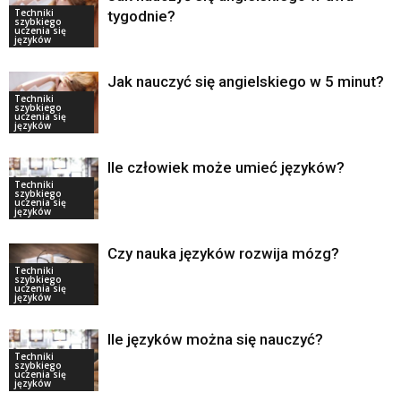
Techniki
tygodnie?
szybkiego
uczenia się
języków
Jak nauczyć się angielskiego w 5 minut?
Techniki
szybkiego
uczenia się
języków
Ile człowiek może umieć języków?
Techniki
szybkiego
uczenia się
języków
Czy nauka języków rozwija mózg?
Techniki
szybkiego
uczenia się
języków
Ile języków można się nauczyć?
Techniki
szybkiego
uczenia się
języków