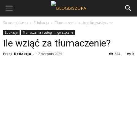
Strona główna
Edukacja
Tłumaczenia i usługi lingwistyczne
Edukacja
Tłumaczenia i usługi lingwistyczne
Ile wziąć za tłumaczenie?
Przez
Redakcja
-
17 sierpnia 2025
344
0