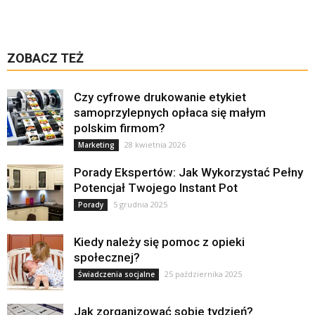
ZOBACZ TEŻ
Czy cyfrowe drukowanie etykiet
samoprzylepnych opłaca się małym
polskim firmom?
28 kwietnia 2026
Marketing
Porady Ekspertów: Jak Wykorzystać Pełny
Potencjał Twojego Instant Pot
5 grudnia 2025
Porady
Kiedy należy się pomoc z opieki
społecznej?
25 października 2025
Świadczenia socjalne
Jak zorganizować sobie tydzień?