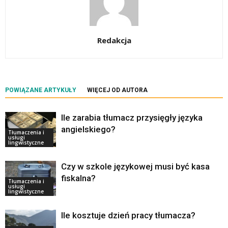
Redakcja
POWIĄZANE ARTYKUŁY
WIĘCEJ OD AUTORA
Ile zarabia tłumacz przysięgły języka
angielskiego?
Tłumaczenia i
usługi
lingwistyczne
Czy w szkole językowej musi być kasa
fiskalna?
Tłumaczenia i
usługi
lingwistyczne
Ile kosztuje dzień pracy tłumacza?