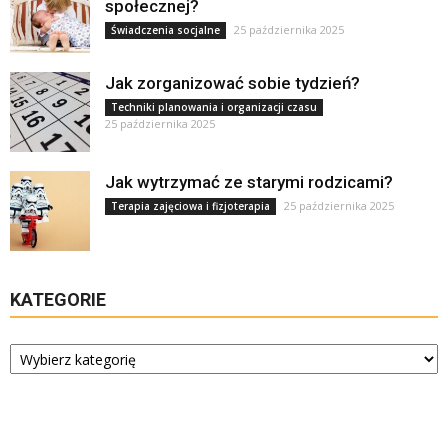
społecznej?
25 października 2025
Świadczenia socjalne
Jak zorganizować sobie tydzień?
Techniki planowania i organizacji czasu
25 października 2025
Jak wytrzymać ze starymi rodzicami?
25 października 2025
Terapia zajęciowa i fizjoterapia
KATEGORIE
Kategorie