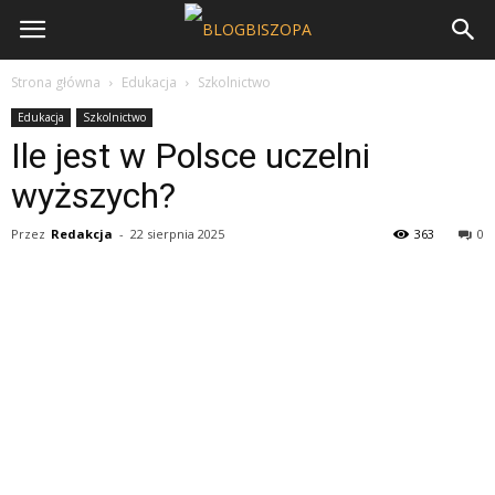
Strona główna
Edukacja
Szkolnictwo
Edukacja
Szkolnictwo
Ile jest w Polsce uczelni
wyższych?
Przez
Redakcja
-
22 sierpnia 2025
363
0