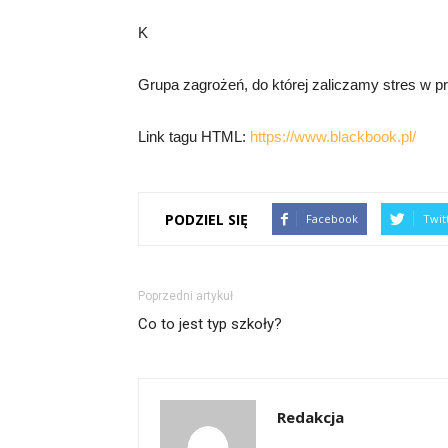
K
Grupa zagrożeń, do której zaliczamy stres w p
Link tagu HTML:
https://www.blackbook.pl/
PODZIEL SIĘ
Facebook
Twit
Poprzedni artykuł
Co to jest typ szkoły?
Redakcja