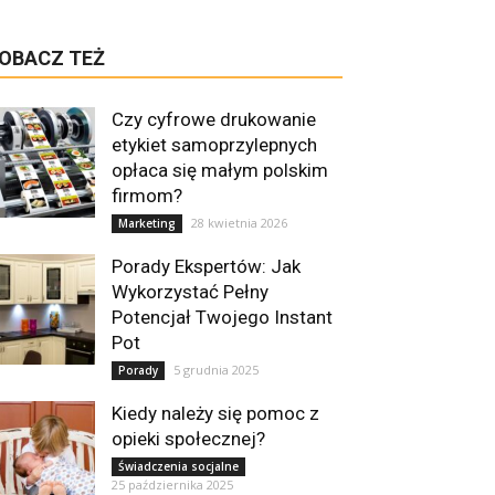
OBACZ TEŻ
Czy cyfrowe drukowanie
etykiet samoprzylepnych
opłaca się małym polskim
firmom?
28 kwietnia 2026
Marketing
Porady Ekspertów: Jak
Wykorzystać Pełny
Potencjał Twojego Instant
Pot
5 grudnia 2025
Porady
Kiedy należy się pomoc z
opieki społecznej?
Świadczenia socjalne
25 października 2025