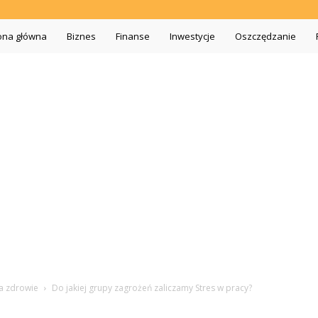
iszopa.pl
ona główna
Biznes
Finanse
Inwestycje
Oszczędzanie
a zdrowie
Do jakiej grupy zagrożeń zaliczamy Stres w pracy?