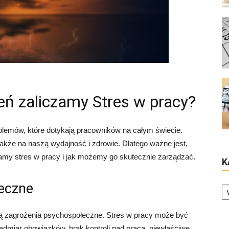
żeń zaliczamy Stres w pracy?
blemów, które dotykają pracowników na całym świecie.
akże na naszą wydajność i zdrowie. Dlatego ważne jest,
zamy stres w pracy i jak możemy go skutecznie zarządzać.
K
Ka
łeczne
są zagrożenia psychospołeczne. Stres w pracy może być
admiar obowiązków, brak kontroli nad pracą, niewłaściwe