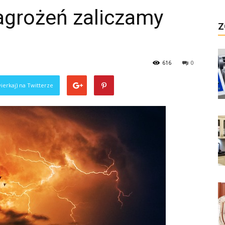
zagrożeń zaliczamy
Z
616
0
ierkaj) na Twitterze