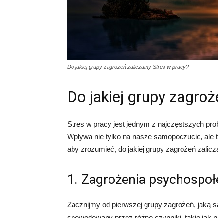
Do jakiej grupy zagrożeń zaliczamy Stres w pracy?
Do jakiej grupy zagro
Stres w pracy jest jednym z najczęstszych pro
Wpływa nie tylko na nasze samopoczucie, ale t
aby zrozumieć, do jakiej grupy zagrożeń zalic
1. Zagrożenia psychospo
Zacznijmy od pierwszej grupy zagrożeń, jaką 
spowodowany przez różne czynniki, takie jak n