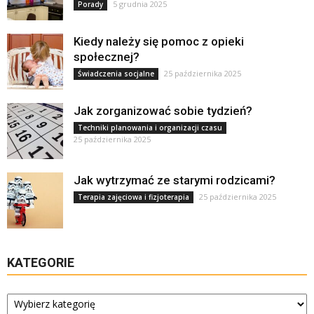
5 grudnia 2025
Porady
Kiedy należy się pomoc z opieki
społecznej?
25 października 2025
Świadczenia socjalne
Jak zorganizować sobie tydzień?
Techniki planowania i organizacji czasu
25 października 2025
Jak wytrzymać ze starymi rodzicami?
25 października 2025
Terapia zajęciowa i fizjoterapia
KATEGORIE
Kategorie