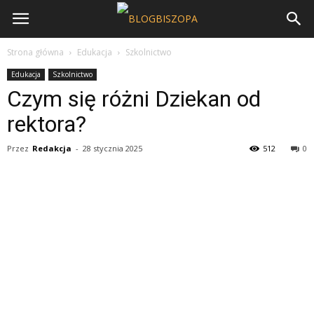
Strona główna
Edukacja
Szkolnictwo
Edukacja
Szkolnictwo
Czym się różni Dziekan od
rektora?
Przez
Redakcja
-
28 stycznia 2025
512
0