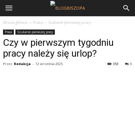
Strona główna
Praca
Szukanie pierwszej pracy
Praca
Szukanie pierwszej pracy
Czy w pierwszym tygodniu
pracy należy się urlop?
Przez
Redakcja
-
12 września 2025
353
0