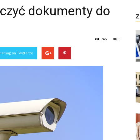
aczyć dokumenty do
Z
746
0
ierkaj) na Twitterze