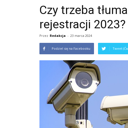
Czy trzeba tłum
rejestracji 2023?
Przez
Redakcja
-
23 marca 2024
Podziel się na Facebooku
Tweet (Ćw