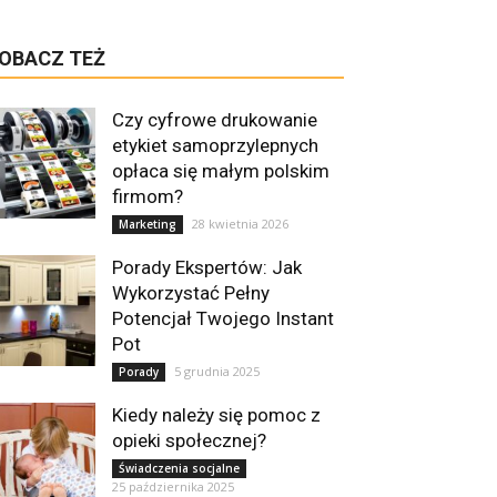
OBACZ TEŻ
Czy cyfrowe drukowanie
etykiet samoprzylepnych
opłaca się małym polskim
firmom?
28 kwietnia 2026
Marketing
Porady Ekspertów: Jak
Wykorzystać Pełny
Potencjał Twojego Instant
Pot
5 grudnia 2025
Porady
Kiedy należy się pomoc z
opieki społecznej?
Świadczenia socjalne
25 października 2025