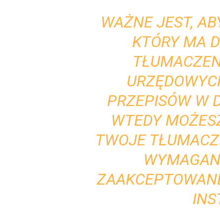
WAŻNE JEST, A
KTÓRY MA 
TŁUMACZEN
URZĘDOWYCH
PRZEPISÓW W 
WTEDY MOŻESZ
TWOJE TŁUMACZE
WYMAGANI
ZAAKCEPTOWANE
INS