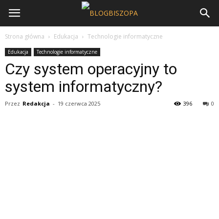
Strona główna
Edukacja
Technologie informatyczne
Edukacja
Technologie informatyczne
Czy system operacyjny to
system informatyczny?
Przez
Redakcja
-
19 czerwca 2025
396
0