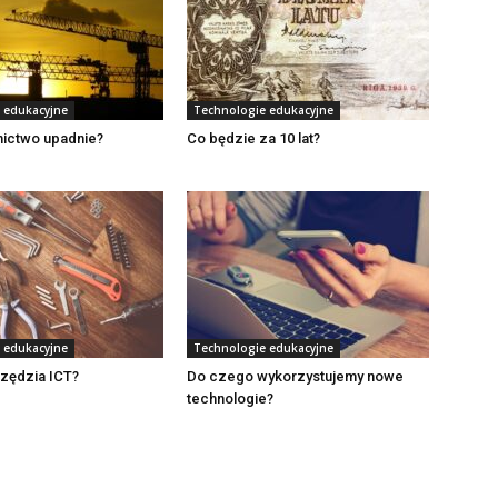
 edukacyjne
Technologie edukacyjne
ictwo upadnie?
Co będzie za 10 lat?
 edukacyjne
Technologie edukacyjne
rzędzia ICT?
Do czego wykorzystujemy nowe
technologie?