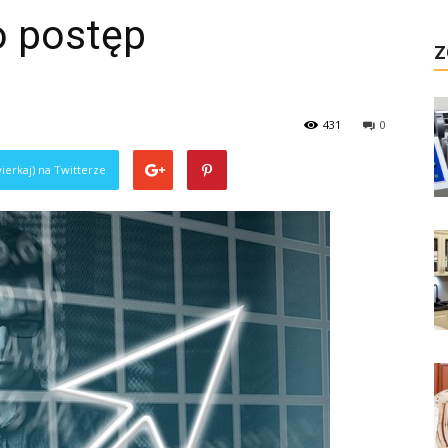
 postęp
Z
431
0
ierkaj) na Twitterze