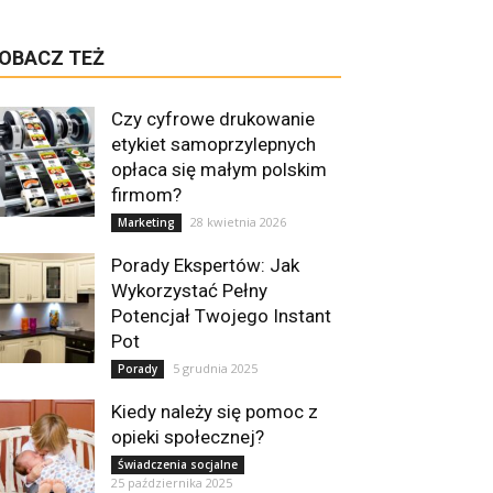
OBACZ TEŻ
Czy cyfrowe drukowanie
etykiet samoprzylepnych
opłaca się małym polskim
firmom?
28 kwietnia 2026
Marketing
Porady Ekspertów: Jak
Wykorzystać Pełny
Potencjał Twojego Instant
Pot
5 grudnia 2025
Porady
Kiedy należy się pomoc z
opieki społecznej?
Świadczenia socjalne
25 października 2025