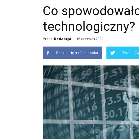
Co spowodowało
technologiczny?
Przez
Redakcja
-
16 czerwca 2024
Podziel się na Facebooku
Tweet (Ćw