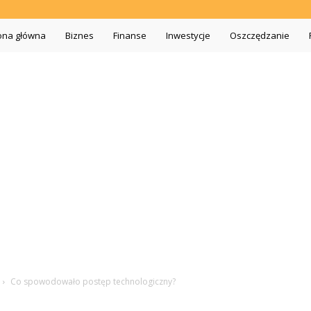
iszopa.pl
ona główna
Biznes
Finanse
Inwestycje
Oszczędzanie
Co spowodowało postęp technologiczny?