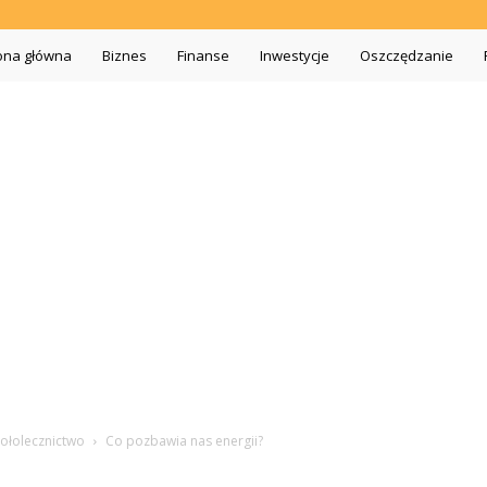
iszopa.pl
ona główna
Biznes
Finanse
Inwestycje
Oszczędzanie
iołolecznictwo
Co pozbawia nas energii?