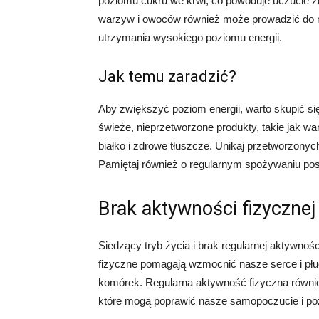
poziomu cukru we krwi, co powoduje uczucie zm
warzyw i owoców również może prowadzić do ni
utrzymania wysokiego poziomu energii.
Jak temu zaradzić?
Aby zwiększyć poziom energii, warto skupić si
świeże, nieprzetworzone produkty, takie jak w
białko i zdrowe tłuszcze. Unikaj przetworzonyc
Pamiętaj również o regularnym spożywaniu posi
Brak aktywności fizycznej
Siedzący tryb życia i brak regularnej aktywnoś
fizyczne pomagają wzmocnić nasze serce i płuc
komórek. Regularna aktywność fizyczna równie
które mogą poprawić nasze samopoczucie i poz