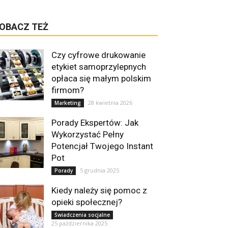
OBACZ TEŻ
Czy cyfrowe drukowanie
etykiet samoprzylepnych
opłaca się małym polskim
firmom?
28 kwietnia 2026
Marketing
Porady Ekspertów: Jak
Wykorzystać Pełny
Potencjał Twojego Instant
Pot
5 grudnia 2025
Porady
Kiedy należy się pomoc z
opieki społecznej?
Świadczenia socjalne
25 października 2025