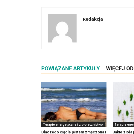
Redakcja
POWIĄZANE ARTYKUŁY
WIĘCEJ O
Terapie energetyczne i ziołolecznictwo
Terapie ener
Dlaczego ciągle jestem zmęczona i
Jakie zioła 