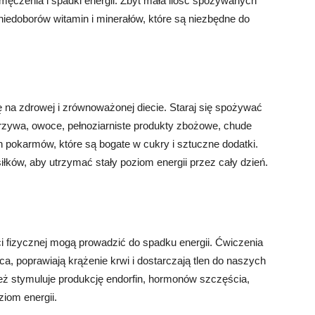
ęczenia i spadki energii. Zbyt mała ilość spożywanych
edoborów witamin i minerałów, które są niezbędne do
ę na zdrowej i zrównoważonej diecie. Staraj się spożywać
arzywa, owoce, pełnoziarniste produkty zbożowe, chude
h pokarmów, które są bogate w cukry i sztuczne dodatki.
łków, aby utrzymać stały poziom energii przez cały dzień.
ci fizycznej mogą prowadzić do spadku energii. Ćwiczenia
a, poprawiają krążenie krwi i dostarczają tlen do naszych
ż stymuluje produkcję endorfin, hormonów szczęścia,
iom energii.