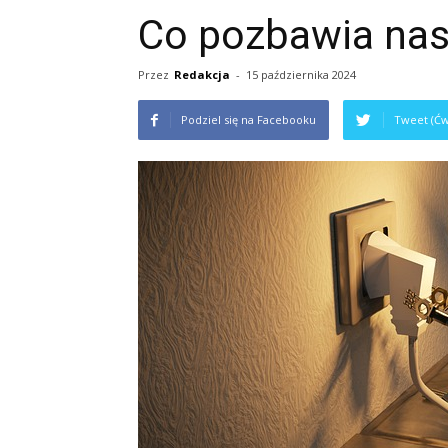
Co pozbawia nas
Przez
Redakcja
-
15 października 2024
Podziel się na Facebooku
Tweet (Ćw