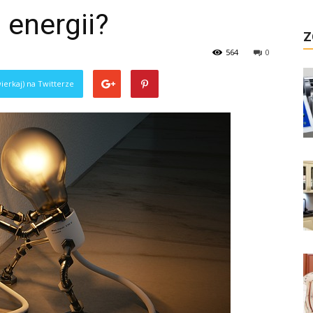
 energii?
Z
564
0
ierkaj) na Twitterze