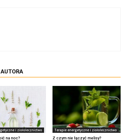
D AUTORA
getyczne i ziołolecznictwo
Terapie energetyczne i ziołolecznictwo
pić na noc?
Z czym nie łączyć melisy?