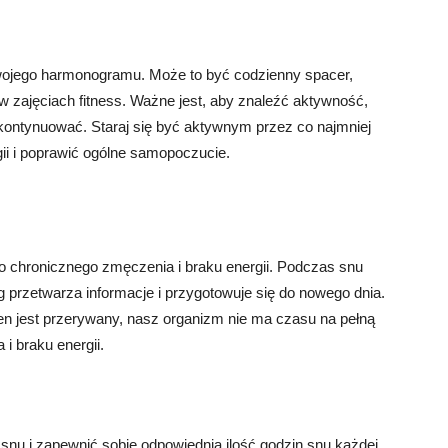
ojego harmonogramu. Może to być codzienny spacer,
 w zajęciach fitness. Ważne jest, aby znaleźć aktywność,
 kontynuować. Staraj się być aktywnym przez co najmniej
ii i poprawić ogólne samopoczucie.
o chronicznego zmęczenia i braku energii. Podczas snu
g przetwarza informacje i przygotowuje się do nowego dnia.
sen jest przerywany, nasz organizm nie ma czasu na pełną
i braku energii.
nu i zapewnić sobie odpowiednią ilość godzin snu każdej