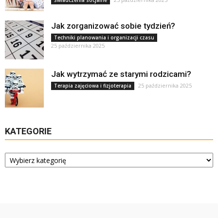
Świadczenia socjalne
Jak zorganizować sobie tydzień?
Techniki planowania i organizacji czasu
25 października 2025
Jak wytrzymać ze starymi rodzicami?
25 października 2025
Terapia zajęciowa i fizjoterapia
KATEGORIE
Kategorie