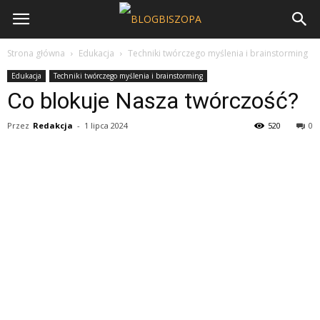
Strona główna
Edukacja
Techniki twórczego myślenia i brainstorming
Edukacja
Techniki twórczego myślenia i brainstorming
Co blokuje Nasza twórczość?
Przez
Redakcja
-
1 lipca 2024
520
0