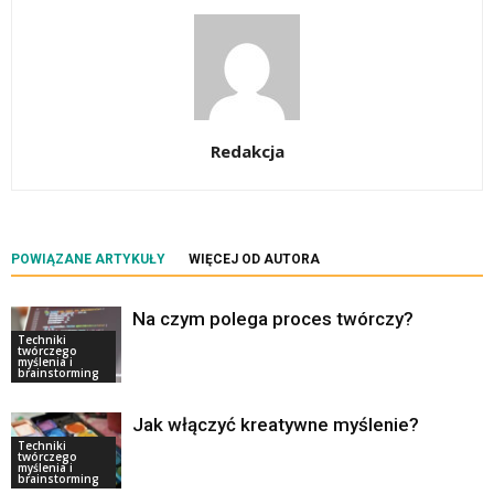
Redakcja
POWIĄZANE ARTYKUŁY
WIĘCEJ OD AUTORA
Na czym polega proces twórczy?
Techniki
twórczego
myślenia i
brainstorming
Jak włączyć kreatywne myślenie?
Techniki
twórczego
myślenia i
brainstorming