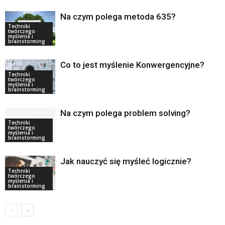
Na czym polega metoda 635?
Techniki
twórczego
myślenia i
brainstorming
Co to jest myślenie Konwergencyjne?
Techniki
twórczego
myślenia i
brainstorming
Na czym polega problem solving?
Techniki
twórczego
myślenia i
brainstorming
Jak nauczyć się myśleć logicznie?
Techniki
twórczego
myślenia i
brainstorming