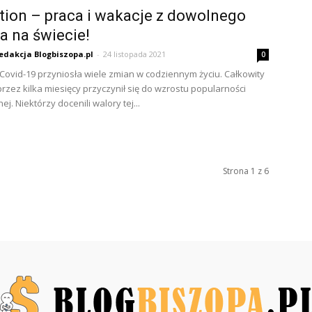
ion – praca i wakacje z dowolnego
a na świecie!
edakcja Blogbiszopa.pl
-
24 listopada 2021
0
ovid-19 przyniosła wiele zmian w codziennym życiu. Całkowity
rzez kilka miesięcy przyczynił się do wzrostu popularności
ej. Niektórzy docenili walory tej...
Strona 1 z 6