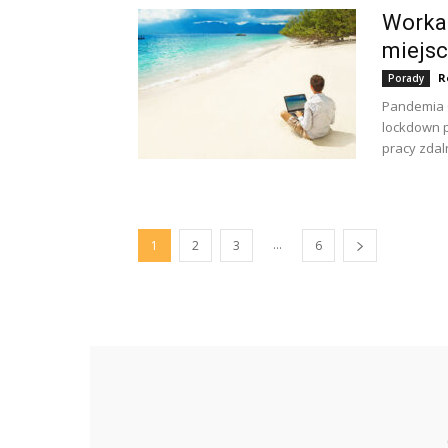
Workat
miejsc
R
Porady
Pandemia C
lockdown p
pracy zdaln
...
1
2
3
6