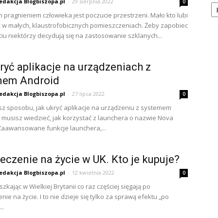
Ka
edakcja Blogbiszopa.pl
-
29 sierpnia 2022
0
 pragnieniem człowieka jest poczucie przestrzeni. Mało kto lubi
w małych, klaustrofobicznych pomieszczeniach. Żeby zapobiec
iu niektórzy decydują się na zastosowanie szklanych...
ryć aplikacje na urządzeniach z
mem Android
edakcja Blogbiszopa.pl
-
27 lipca 2022
0
asz sposobu, jak ukryć aplikacje na urządzeniu z systemem
o musisz wiedzieć, jak korzystać z launchera o nazwie Nova
Zaawansowane funkcje launchera,...
eczenie na życie w UK. Kto je kupuje?
edakcja Blogbiszopa.pl
-
12 kwietnia 2022
0
zkając w Wielkiej Brytanii co raz częściej sięgają po
ie na życie. I to nie dzieje się tylko za sprawą efektu „po
..