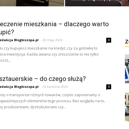
eczenie mieszkania – dlaczego warto
upić?
edakcja Blogbiszopa.pl
-
28 maja 2024
0
Z
u czy kupujesz mieszkanie na kredyt, czy za gotówkę to
ra inwestycja. Każda awaria czy zniszczenie to nie tylko
oszt,...
sztauerskie – do czego służą?
edakcja Blogbiszopa.pl
-
26 kwietnia 2024
0
imy o transporcie różnych towarów, często zapominamy o
ajważniejszych elementów tego procesu. Bez względu na to,
my producentami, dystrybutorami czy...