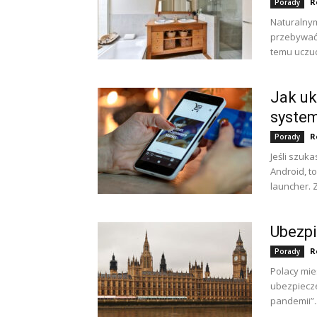
R
Porady
Naturalnym
przebywać 
temu uczuc
Jak uk
syste
R
Porady
Jeśli szuk
Android, t
launcher. 
Ubezpi
R
Porady
Polacy mies
ubezpieczen
pandemii”..