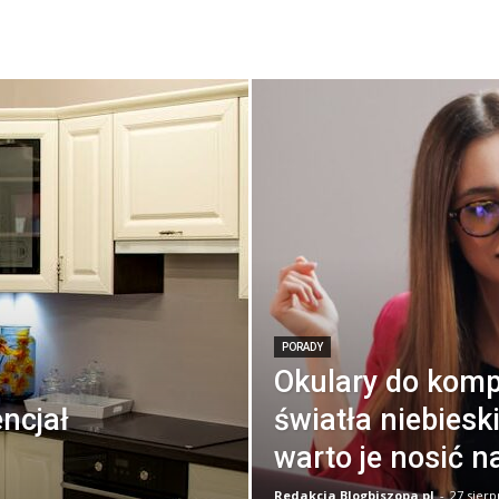
PORADY
Okulary do kompu
ncjał
światła niebiesk
warto je nosić n
Redakcja Blogbiszopa.pl
-
27 sierp