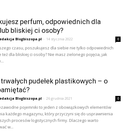
ujesz perfum, odpowiednich dla
lub bliskiej ci osoby?
edakcja Blogbiszopa.pl
-
14 stycznia 2022
0
ższego czasu, poszukujesz dla siebie nie tylko odpowiednich
 też dla bliskiej ci osoby? Nie masz zielonego pojęcia, jak
...
trwałych pudełek plastikowych – o
pamiętać?
edakcja Blogbiszopa.pl
-
26 grudnia 2021
0
iezawodne pojemniki to jeden z obowiązkowych elementów
a każdego magazynu, który przyczyni się do usprawnienia
szych procesów logistycznych firmy. Dlaczego warto
ać w...