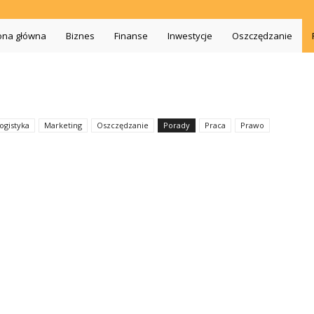
iszopa.pl
ona główna
Biznes
Finanse
Inwestycje
Oszczędzanie
ogistyka
Marketing
Oszczędzanie
Porady
Praca
Prawo