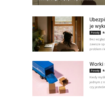
Ubezpi
je wyk
R
Porady
Bez względ
zawsze spo
problem i k
Worki 
R
Porady
Kiedy myśl
jednym z n
czy jesteś