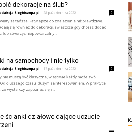
obić dekoracje na ślub?
edakcja Blogbiszopa.pl
-
28 października 2022
0
wiaty są tańsze i łatwiejsze do znalezienia niż prawdziwe.
adają się również do dekoracji, zwłaszcza gdy chcesz dodać
ci lub stworzyć niepowtarzalny...
ki na samochody i nie tylko
edakcja Blogbiszopa.pl
-
17 października 2022
0
nie muszą być klasyczne, właściwie każdy może swój
. Od dłuższego czasu dużym zainteresowaniem. W praktyce
, że wystarczy zapoznać się z...
e ścianki działowe dające uczucie
K
rzeni