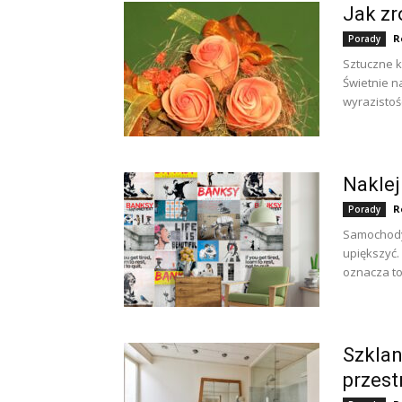
Jak zr
R
Porady
Sztuczne k
Świetnie n
wyrazistoś
Naklej
R
Porady
Samochody 
upiększyć
oznacza to
Szklan
przest