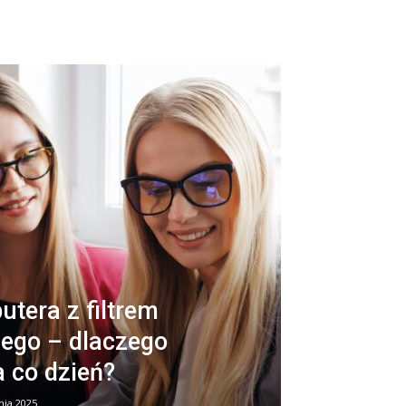
tera z filtrem
iego – dlaczego
a co dzień?
nia 2025