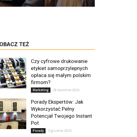
OBACZ TEŻ
Czy cyfrowe drukowanie
etykiet samoprzylepnych
opłaca się małym polskim
firmom?
28 kwietnia 2026
Marketing
Porady Ekspertów: Jak
Wykorzystać Pełny
Potencjał Twojego Instant
Pot
5 grudnia 2025
Porady