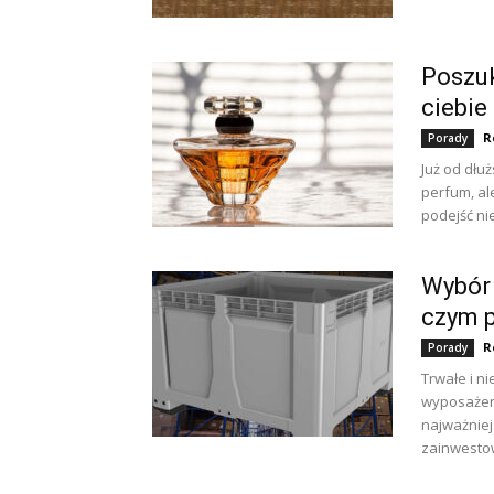
Poszuk
ciebie 
R
Porady
Już od dłu
perfum, ale
podejść nie
Wybór 
czym 
R
Porady
Trwałe i n
wyposażeni
najważniej
zainwestow