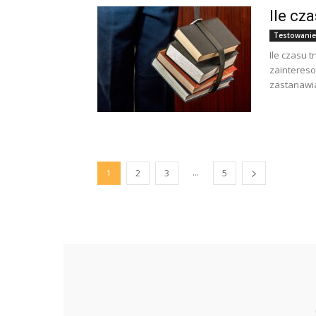
Ile cz
Testowanie
Ile czasu 
zainteres
zastanawias
...
1
2
3
5