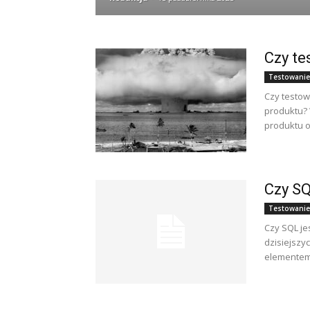
Czy te
Testowanie
Czy testow
produktu? 
produktu o
Czy SQ
Testowanie
Czy SQL je
dzisiejszy
elementem w