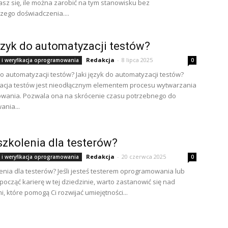
sz się, ile można zarobić na tym stanowisku bez
zego doświadczenia....
ęzyk do automatyzacji testów?
Redakcja
-
8 lipca 2025
 i weryfikacja oprogramowania
0
 do automatyzacji testów? Jaki język do automatyzacji testów?
acja testów jest nieodłącznym elementem procesu wytwarzania
wania. Pozwala ona na skrócenie czasu potrzebnego do
ania...
szkolenia dla testerów?
Redakcja
-
20 czerwca 2025
 i weryfikacja oprogramowania
0
lenia dla testerów? Jeśli jesteś testerem oprogramowania lub
począć karierę w tej dziedzinie, warto zastanowić się nad
, które pomogą Ci rozwijać umiejętności...