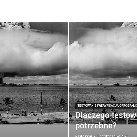
TESTOWANIE I WERYFIKACJA OPROGRAM
e
Dlaczego testowa
potrzebne?
Redakcja
-
9 października 2025