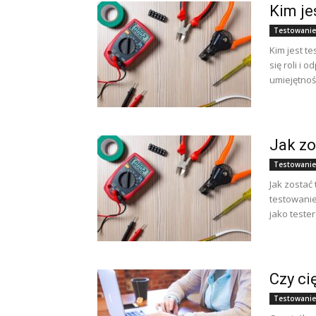
Kim je
Testowanie
Kim jest t
się roli i 
umiejętnośc
Jak zo
Testowanie
Jak zostać 
testowanie
jako tester
Czy ci
Testowanie