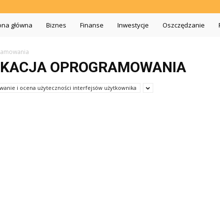
iszopa.pl
ona główna
Biznes
Finanse
Inwestycje
Oszczędzanie
gramowania
FIKACJA OPROGRAMOWANIA
wanie i ocena użyteczności interfejsów użytkownika