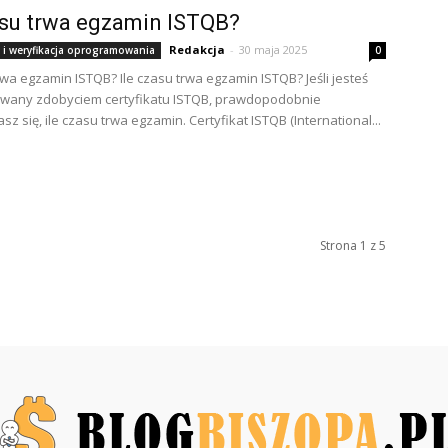
asu trwa egzamin ISTQB?
Redakcja
-
30 maja 2025
 i weryfikacja oprogramowania
0
trwa egzamin ISTQB? Ile czasu trwa egzamin ISTQB? Jeśli jesteś
owany zdobyciem certyfikatu ISTQB, prawdopodobnie
z się, ile czasu trwa egzamin. Certyfikat ISTQB (International...
Strona 1 z 5