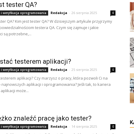
st tester QA?
Redakcja
-
26 sierpnia 2025
 i weryfikacja oprogramowania
0
ester QA? Kim jest tester QA? W dzisiejszym artykule przyjrzymy
odpowiedzialnościom testera QA. Czym się zajmuje i jakie
i są potrzebne,...
stać testerem aplikacji?
Redakcja
-
25 sierpnia 2025
 i weryfikacja oprogramowania
0
testerem aplikacji? Czy marzysz o pracy, która pozwoli Ci na
 najnowszych aplikacji i oprogramowania? Jeśli tak, to kariera
 aplikacji może...
ężko znaleźć pracę jako tester?
K
Redakcja
-
14 sierpnia 2025
 i weryfikacja oprogramowania
0