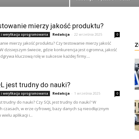
stowanie mierzy jakość produktu?
Redakcja
-
22 września 2025
 i weryfikacja oprogramowania
0
anie mierzy jakość produktu? Czy testowanie mierzy jakość
Z
W dzisiejszym świecie, gdzie konkurencja jest ogromna, jakość
dgrywa kluczową rolę w sukcesie każdej firmy....
L jest trudny do nauki?
Redakcja
-
1 września 2025
 i weryfikacja oprogramowania
0
st trudny do nauki? Czy SQL jest trudny do nauki? W
ch czasach, w erze cyfrowej, bazy danych są nieodłącznym
ielu aplikacji i...