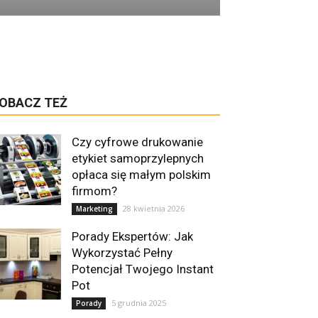
OBACZ TEŻ
Czy cyfrowe drukowanie
etykiet samoprzylepnych
opłaca się małym polskim
firmom?
28 kwietnia 2026
Marketing
Porady Ekspertów: Jak
Wykorzystać Pełny
Potencjał Twojego Instant
Pot
5 grudnia 2025
Porady