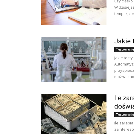
Czy ciężko 
W dzisiejs
tempie, co
Jakie
Testowanie
Jakie test
Automatyza
przyspiesz
można zaos
Ile za
doświ
Testowanie
Ile zarabi
zainteres