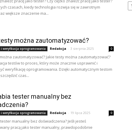
Ka
znaleźć pracę jako tester? Czy ciężko znaleźć pracę jako tester?
zych czasach, kiedy technologia rozwija się w zawrotnym
raz większe znaczenie ma...
 testy można zautomatyzować?
Redakcja
-
3 sierpnia 2025
 i weryfikacja oprogramowania
0
y można zautomatyzować? Jakie testy można zautomatyzować?
cja testów to proces, który może znacznie usprawnić i
yć weryfikację oprogramowania. Dzięki automatycznym testom
zczędzić czas...
rabia tester manualny bez
adczenia?
Redakcja
-
19 lipca 2025
 i weryfikacja oprogramowania
0
a tester manualny bez doświadczenia? Jeśli jesteś
owany pracą jako tester manualny, prawdopodobnie