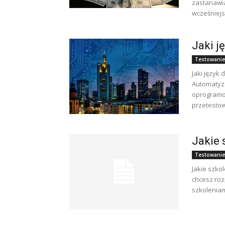
zastanawia
wcześniejs
Jaki j
Testowanie
Jaki język
Automatyz
oprogramo
przetestow
Jakie 
Testowanie
Jakie szko
chcesz roz
szkoleniami