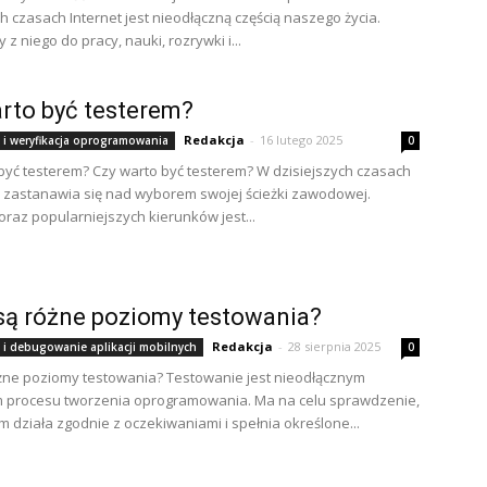
ch czasach Internet jest nieodłączną częścią naszego życia.
z niego do pracy, nauki, rozrywki i...
rto być testerem?
Redakcja
-
16 lutego 2025
 i weryfikacja oprogramowania
0
być testerem? Czy warto być testerem? W dzisiejszych czasach
 zastanawia się nad wyborem swojej ścieżki zawodowej.
oraz popularniejszych kierunków jest...
są różne poziomy testowania?
Redakcja
-
28 sierpnia 2025
 i debugowanie aplikacji mobilnych
0
óżne poziomy testowania? Testowanie jest nieodłącznym
 procesu tworzenia oprogramowania. Ma na celu sprawdzenie,
m działa zgodnie z oczekiwaniami i spełnia określone...