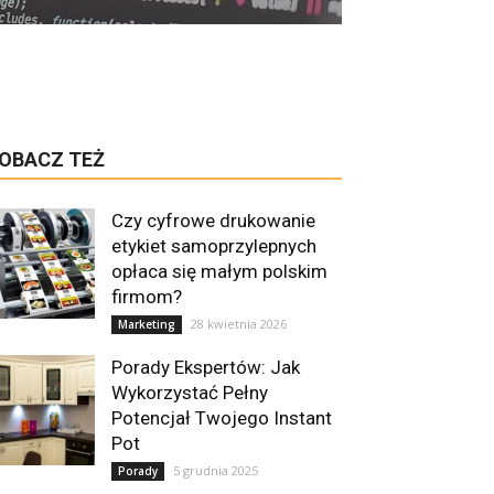
OBACZ TEŻ
Czy cyfrowe drukowanie
etykiet samoprzylepnych
opłaca się małym polskim
firmom?
28 kwietnia 2026
Marketing
Porady Ekspertów: Jak
Wykorzystać Pełny
Potencjał Twojego Instant
Pot
5 grudnia 2025
Porady