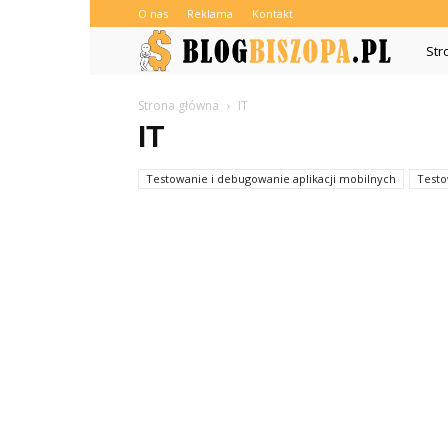
O nas
Reklama
Kontakt
Blogb
Str
Strona główna
IT
IT
Testowanie i debugowanie aplikacji mobilnych
Testo