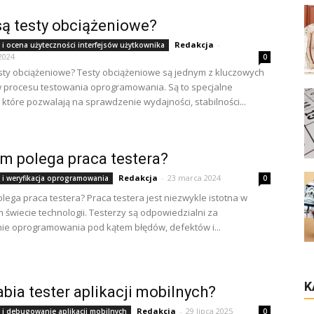
są testy obciążeniowe?
Redakcja
-
i ocena użyteczności interfejsów użytkownika
2024
0
esty obciążeniowe? Testy obciążeniowe są jednym z kluczowych
 procesu testowania oprogramowania. Są to specjalne
 które pozwalają na sprawdzenie wydajności, stabilności...
m polega praca testera?
Redakcja
-
23 marca 2024
 i weryfikacja oprogramowania
0
lega praca testera? Praca testera jest niezwykle istotna w
m świecie technologii. Testerzy są odpowiedzialni za
e oprogramowania pod kątem błędów, defektów i...
K
rabia tester aplikacji mobilnych?
Redakcja
-
29 lipca 2025
 i debugowanie aplikacji mobilnych
0