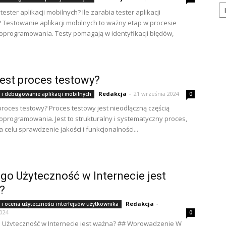
Ka
 tester aplikacji mobilnych? Ile zarabia tester aplikacji
 Testowanie aplikacji mobilnych to ważny etap w procesie
oprogramowania. Testy pomagają w identyfikacji błędów,
.
est proces testowy?
Redakcja
-
21 września 2024
 i debugowanie aplikacji mobilnych
0
proces testowy? Proces testowy jest nieodłączną częścią
oprogramowania. Jest to strukturalny i systematyczny proces,
 celu sprawdzenie jakości i funkcjonalności...
go Użyteczność w Internecie jest
?
Redakcja
-
i ocena użyteczności interfejsów użytkownika
2024
0
 Użyteczność w Internecie jest ważna? ## Wprowadzenie W