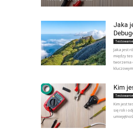
Jaka j
Debug
Testowanie
Jaka jest 
między te
tworzenia
kluczowymi
Kim je
Testowanie
Kim jest t
się roli i 
umiejętnośc