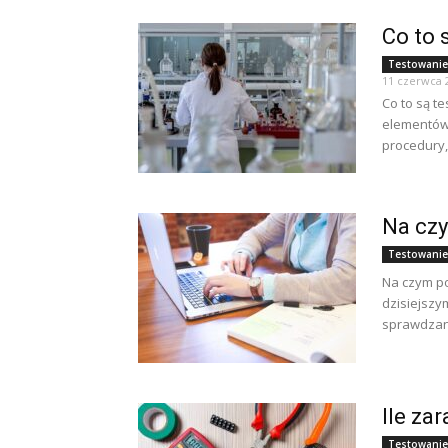
Co to 
Testowanie 
11 czerwca 
Co to są t
elementów
procedury,
Na czy
Testowanie
Na czym po
dzisiejszy
sprawdzani
Ile za
Testowanie