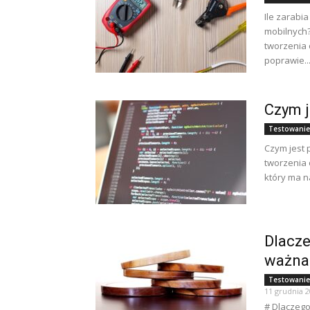
Ile zarabia
mobilnych?
tworzenia 
poprawie..
Czym j
Testowanie
Czym jest 
tworzenia 
który ma na
Dlacze
ważna
Testowanie 
11 grudnia 
# Dlaczego