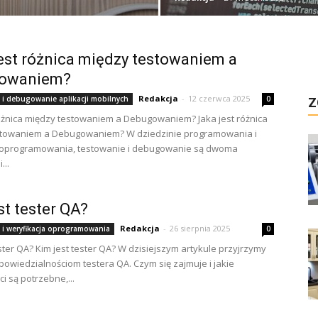
est różnica między testowaniem a
owaniem?
Redakcja
-
12 czerwca 2025
 i debugowanie aplikacji mobilnych
0
Z
różnica między testowaniem a Debugowaniem? Jaka jest różnica
stowaniem a Debugowaniem? W dziedzinie programowania i
 oprogramowania, testowanie i debugowanie są dwoma
...
st tester QA?
Redakcja
-
26 sierpnia 2025
 i weryfikacja oprogramowania
0
ester QA? Kim jest tester QA? W dzisiejszym artykule przyjrzymy
odpowiedzialnościom testera QA. Czym się zajmuje i jakie
i są potrzebne,...