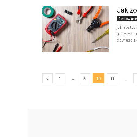
Jak zo
Testowanie
Jak zostać
testerem na
dowiesz się,
...
...
1
9
10
11