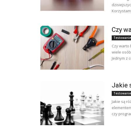
dzisiejszy
Korzystamy 
Czy wa
Testowanie
Czy warto 
wiele osób
Jednym z c
Jakie 
Testowanie
Jakie są r
elementem
czy progra