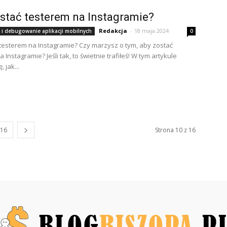
stać testerem na Instagramie?
Redakcja
-
18 maja 2024
 i debugowanie aplikacji mobilnych
0
 testerem na Instagramie? Czy marzysz o tym, aby zostać
 Instagramie? Jeśli tak, to świetnie trafiłeś! W tym artykule
 jak...
16
Strona 10 z 16