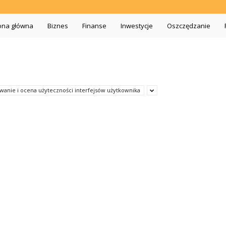
iszopa.pl
ona główna
Biznes
Finanse
Inwestycje
Oszczędzanie
wanie i ocena użyteczności interfejsów użytkownika