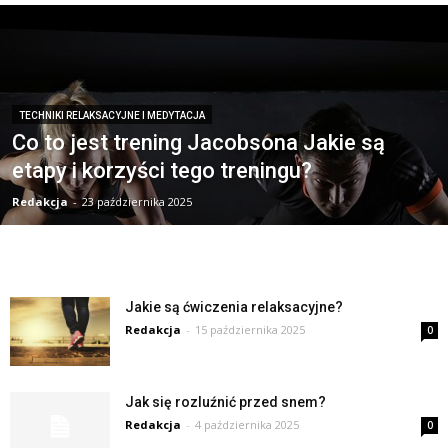
TECHNIKI RELAKSACYJNE I MEDYTACJA
Co to jest trening Jacobsona Jakie są
etapy i korzyści tego treningu?
Redakcja
-
23 października 2025
Jakie są ćwiczenia relaksacyjne?
Redakcja
-
15 października 2025
0
Jak się rozluźnić przed snem?
Redakcja
-
4 października 2025
0