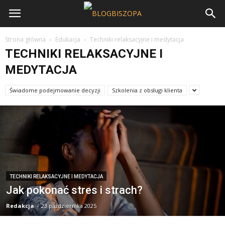
Strona główna
Edukacja
Techniki relaksacyjne i medytacja
TECHNIKI RELAKSACYJNE I
MEDYTACJA
Świadome podejmowanie decyzji
Szkolenia z obsługi klienta
TECHNIKI RELAKSACYJNE I MEDYTACJA
Jak pokonać stres i strach?
Redakcja
-
23 października 2025