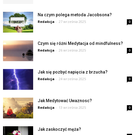
Na czym polega metoda Jacobsona?
Redakcja
-
27 września 2025
0
Czym się różni Medytacja od mindfulness?
Redakcja
-
26 września 2025
0
Jak się pozbyć napięcia z brzucha?
Redakcja
-
24 września 2025
0
Jak Medytować Uwaznosc?
Redakcja
-
13 września 2025
0
Jak zaskoczyć męża?