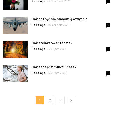
Redakcja
-
2 września 2025
0
Jak pozbyć się stanów lękowych?
Redakcja
-
5 sierpnia 2025
0
Jak zrelaksować faceta?
Redakcja
-
28 lipca 2025
0
Jak zacząć z mindfulness?
Redakcja
-
27 lipca 2025
0
1
2
3