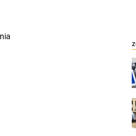
nia
Z