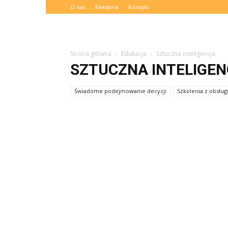
O nas
Reklama
Kontakt
Strona główna
Edukacja
Sztuczna inteligencja
SZTUCZNA INTELIGE
Świadome podejmowanie decyzji
Szkolenia z obsługi