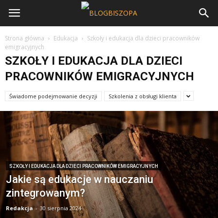
Strona główna
Edukacja
Szkoły i edukacja dla dzieci pracowników
emigracyjnych
SZKOŁY I EDUKACJA DLA DZIECI
PRACOWNIKÓW EMIGRACYJNYCH
Świadome podejmowanie decyzji
Szkolenia z obsługi klienta
SZKOŁY I EDUKACJA DLA DZIECI PRACOWNIKÓW EMIGRACYJNYCH
Jakie są edukacje w nauczaniu
zintegrowanym?
Redakcja
-
30 sierpnia 2024