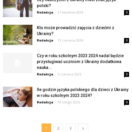
polski?
Redakcja
-
27 kwietnia 2024
0
Kto może prowadzić zajęcia z dziećmi z
Ukrainy?
Redakcja
-
13 czerwca 2024
0
Czy w roku szkolnym 2023 2024 nadal będzie
przysługiwać uczniom z Ukrainy dodatkowa
nauka...
Redakcja
-
5 czerwca 2025
0
Ile godzin języka polskiego dla dzieci z Ukrainy
w roku szkolnym 2023 2024?
Redakcja
-
18 lutego 2025
0
1
2
3