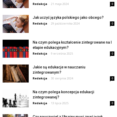
Redakcja
-
21 maja 2024
0
Jak uczyć języka polskiego jako obcego?
Redakcja
-
29 października 2024
0
Na czym polega kształcenie zintegrowane na I
etapie edukacyjnym?
Redakcja
-
9 września 2025
0
Jakie są edukacje w nauczaniu
zintegrowanym?
Redakcja
-
30 sierpnia 2024
0
Na czym polega koncepcja edukacji
zintegrowanej?
Redakcja
-
13 lipca 2025
0
Czy nauczyciel z Ukrainy musi znać język