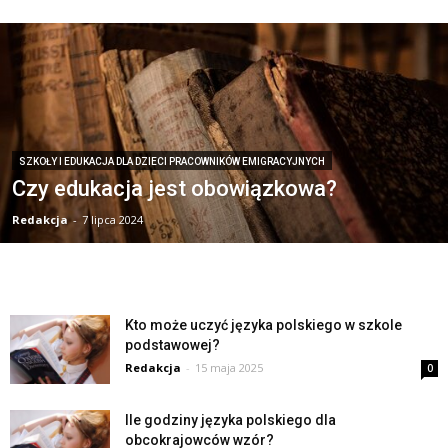
SZKOŁY I EDUKACJA DLA DZIECI PRACOWNIKÓW EMIGRACYJNYCH
Czy edukacja jest obowiązkowa?
Redakcja
-
7 lipca 2024
Kto może uczyć języka polskiego w szkole
podstawowej?
Redakcja
-
15 maja 2025
0
Ile godziny języka polskiego dla
obcokrajowców wzór?